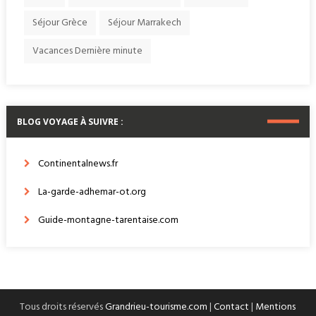
Séjour Grèce
Séjour Marrakech
Vacances Dernière minute
BLOG VOYAGE À SUIVRE :
Continentalnews.fr
La-garde-adhemar-ot.org
Guide-montagne-tarentaise.com
Tous droits réservés
Grandrieu-tourisme.com
|
Contact
|
Mentions