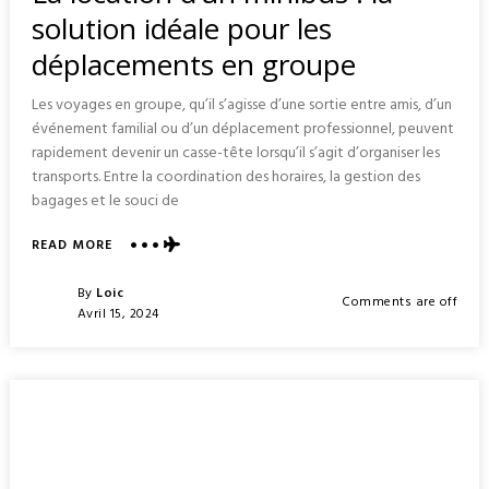
solution idéale pour les
déplacements en groupe
Les voyages en groupe, qu’il s’agisse d’une sortie entre amis, d’un
événement familial ou d’un déplacement professionnel, peuvent
rapidement devenir un casse-tête lorsqu’il s’agit d’organiser les
transports. Entre la coordination des horaires, la gestion des
bagages et le souci de
ABOUT
READ MORE
LA
LOCATION
Posted
By
Loic
Comments are off
D’UN
Posted
Avril 15, 2024
MINIBUS
On
:
LA
SOLUTION
IDÉALE
POUR
LES
DÉPLACEMENTS