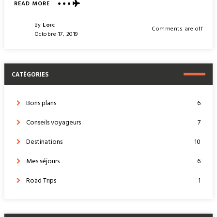
ABOUT
READ MORE
COMMENT
RÉSERVER
Posted
By
Loic
Comments are off
SA
Posted
Octobre 17, 2019
VOITURE
On
DE
LOCATION
À
CATÉGORIES
LA
MARTINIQUE
?
Bons plans
6
Conseils voyageurs
7
Destinations
10
Mes séjours
6
Road Trips
1