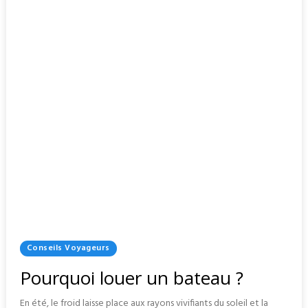
EN
GROUPE
Posted
Conseils Voyageurs
In
Pourquoi louer un bateau ?
En été, le froid laisse place aux rayons vivifiants du soleil et la