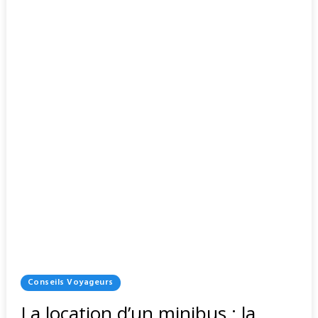
Posted
Conseils Voyageurs
In
La location d’un minibus : la