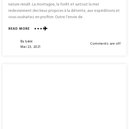
nature renaît. La montagne, la forêt et surtout la mer
redeviennent des lieux propices à la détente, aux expéditions et
vous souhaitez en profiter. Outre l’envie de
ABOUT
READ MORE
POURQUOI
LOUER
Posted
By
Loic
Comments are off
UN
Posted
Mai 23, 2021
BATEAU
On
?