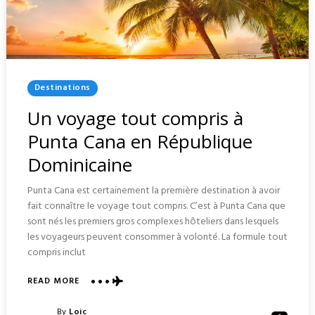
Posted
Destinations
In
Un voyage tout compris à
Punta Cana en République
Dominicaine
Punta Cana est certainement la première destination à avoir
fait connaître le voyage tout compris. C’est à Punta Cana que
sont nés les premiers gros complexes hôteliers dans lesquels
les voyageurs peuvent consommer à volonté. La formule tout
compris inclut
ABOUT
READ MORE
UN
VOYAGE
Posted
By
Loic