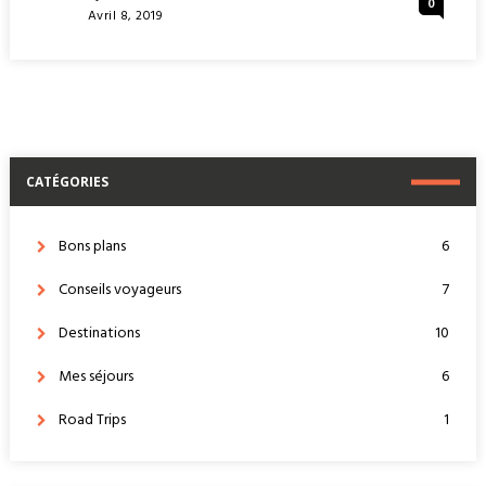
0
TOUT
Posted
Avril 8, 2019
COMPRIS
On
À
PUNTA
CANA
EN
RÉPUBLIQUE
DOMINICAINE
CATÉGORIES
Bons plans
6
Conseils voyageurs
7
Destinations
10
Mes séjours
6
Road Trips
1