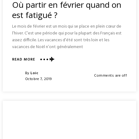
Où partir en février quand on
est fatigué ?
Le mois de février est un mois qui se place en plein cœur de
l’hiver. C’est une période qui pour la plupart des Français est
assez difficile. Les vacances d’été sont très loin et les
vacances de Noël n’ont généralement
ABOUT
READ MORE
OÙ
PARTIR
Posted
By
Loic
Comments are off
EN
Posted
Octobre 7, 2019
FÉVRIER
On
QUAND
ON
EST
FATIGUÉ
?