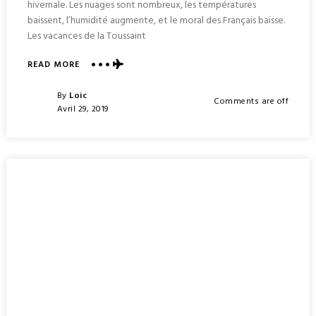
hivernale. Les nuages sont nombreux, les températures
baissent, l’humidité augmente, et le moral des Français baisse.
Les vacances de la Toussaint
ABOUT
READ MORE
OÙ
PARTIR
Posted
By
Loic
Comments are off
EN
Posted
Avril 29, 2019
NOVEMBRE
On
QUAND
ON
VEUT
DE
LA
CHALEUR
?