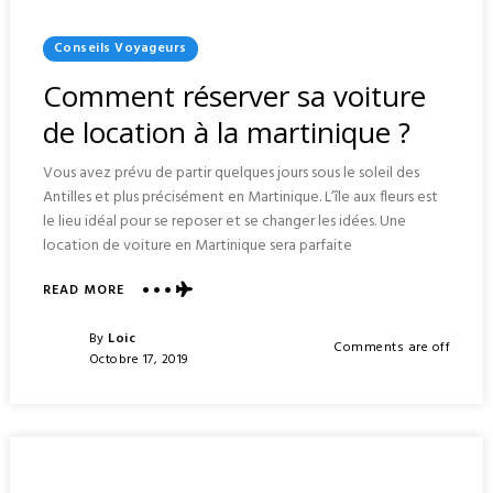
Posted
Conseils Voyageurs
In
Comment réserver sa voiture
de location à la martinique ?
Vous avez prévu de partir quelques jours sous le soleil des
Antilles et plus précisément en Martinique. L’île aux fleurs est
le lieu idéal pour se reposer et se changer les idées. Une
location de voiture en Martinique sera parfaite
ABOUT
READ MORE
COMMENT
RÉSERVER
Posted
By
Loic
Comments are off
SA
Posted
Octobre 17, 2019
VOITURE
On
DE
LOCATION
À
LA
MARTINIQUE