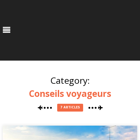
Skip
to
content
Menu
Category:
Conseils voyageurs
7 ARTICLES