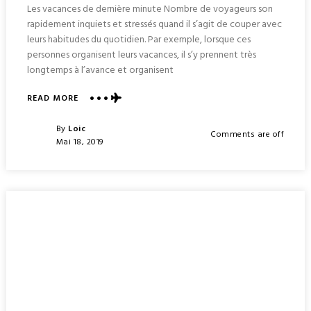
Les vacances de dernière minute Nombre de voyageurs son
rapidement inquiets et stressés quand il s’agit de couper avec
leurs habitudes du quotidien. Par exemple, lorsque ces
personnes organisent leurs vacances, il s’y prennent très
longtemps à l’avance et organisent
ABOUT
READ MORE
ACHETER
UN
Posted
By
Loic
Comments are off
VOL
Posted
Mai 18, 2019
DE
On
DERNIÈRE
MINUTE?
ET
POURQUOI
PAS
!