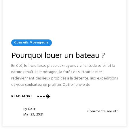
Posted
Conseils Voyageurs
In
Pourquoi louer un bateau ?
En été, le froid laisse place aux rayons vivifiants du soleil et la
nature renaît. La montagne, la forêt et surtout la mer
redeviennent des lieux propices à la détente, aux expéditions
et vous souhaitez en profiter. Outre l’envie de
ABOUT
READ MORE
POURQUOI
LOUER
Posted
By
Loic
Comments are off
UN
Posted
Mai 23, 2021
BATEAU
On
?