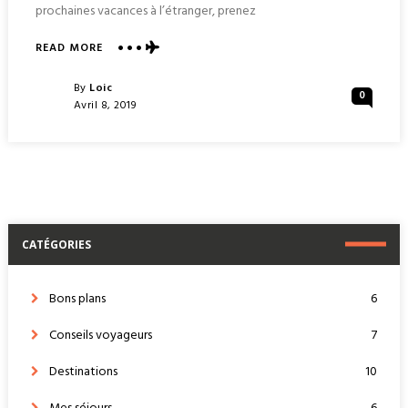
prochaines vacances à l’étranger, prenez
ABOUT
READ MORE
COMMENT
BIEN
Posted
By
Loic
0
CHOISIR
Posted
Avril 8, 2019
SON
On
AGENCE
DE
VOYAGE
EN
TROIS
ÉTAPES?
CATÉGORIES
Bons plans
6
Conseils voyageurs
7
Destinations
10